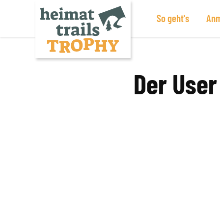
So geht's
Anm
Zum
Inhalt
springen
Der User 