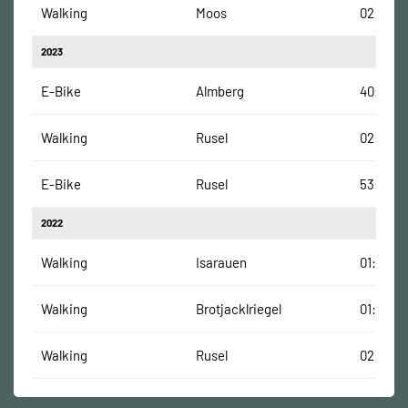
Walking
Moos
02:03:2
2023
E-Bike
Almberg
40:26 M
Walking
Rusel
02:47:36
E-Bike
Rusel
53:00 M
2022
Walking
Isarauen
01:54:57
Walking
Brotjacklriegel
01:34:54
Walking
Rusel
02:22:0