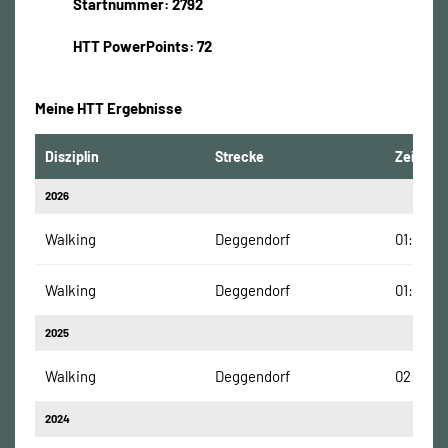
Startnummer: 2792
HTT PowerPoints: 72
Meine HTT Ergebnisse
Disziplin
Strecke
Zeit
2026
Walking
Deggendorf
01:57:34
Walking
Deggendorf
01:57:34
2025
Walking
Deggendorf
02:15:16
2024