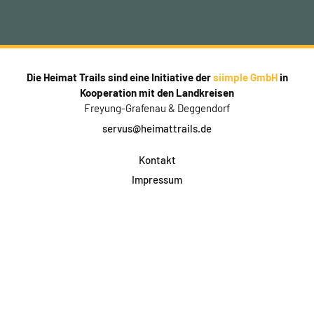
Die Heimat Trails sind eine Initiative der
siimple GmbH
in
Kooperation mit den Landkreisen
Freyung-Grafenau & Deggendorf
servus@heimattrails.de
Kontakt
Impressum
Datenschutz
AGB & Teilnahme
FAQ
Login für Firmen