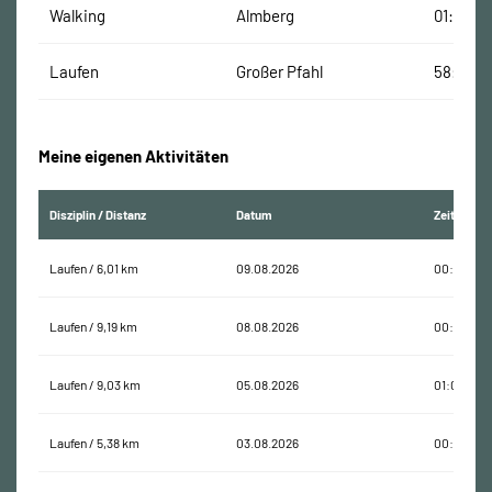
Walking
Almberg
01:58:51
Laufen
Großer Pfahl
58:56 M
Meine eigenen Aktivitäten
Disziplin / Distanz
Datum
Zeit
Laufen / 6,01 km
09.08.2026
00:38:46
Laufen / 9,19 km
08.08.2026
00:58:29
Laufen / 9,03 km
05.08.2026
01:06:14
Laufen / 5,38 km
03.08.2026
00:35:13