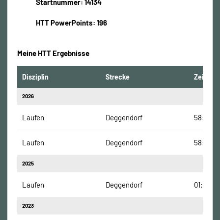
Startnummer: 14134
HTT PowerPoints: 196
Meine HTT Ergebnisse
Disziplin
Strecke
Zeit
2026
Laufen
Deggendorf
58:05 M
Laufen
Deggendorf
58:05 M
2025
Laufen
Deggendorf
01:04:25
2023