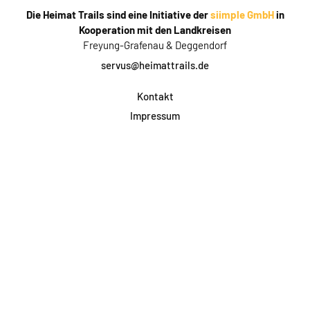
Die Heimat Trails sind eine Initiative der
siimple GmbH
in
Kooperation mit den Landkreisen
Freyung-Grafenau & Deggendorf
servus@heimattrails.de
Kontakt
Impressum
Datenschutz
AGB & Teilnahme
FAQ
Login für Firmen
Facebook
Instagram