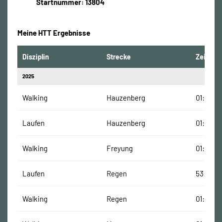
Startnummer: 13804
Meine HTT Ergebnisse
Disziplin
Strecke
Zeit
2025
Walking
Hauzenberg
01:24:44
Laufen
Hauzenberg
01:03:14
Walking
Freyung
01:20:05
Laufen
Regen
53:39 M
Walking
Regen
01:00:42