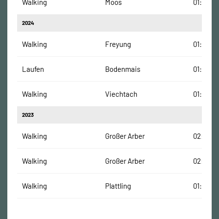
Walking
Moos
01:17:36
2024
Walking
Freyung
01:20:46
Laufen
Bodenmais
01:06:01
Walking
Viechtach
01:16:24
2023
Walking
Großer Arber
02:28:15
Walking
Großer Arber
02:28:15
Walking
Plattling
01:34:23