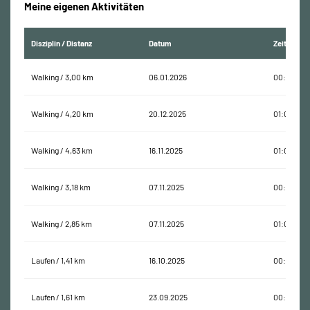
Meine eigenen Aktivitäten
Disziplin / Distanz
Datum
Zeit
Walking / 3,00 km
06.01.2026
00:43:27
Walking / 4,20 km
20.12.2025
01:04:55
Walking / 4,63 km
16.11.2025
01:02:27
Walking / 3,18 km
07.11.2025
00:41:05
Walking / 2,85 km
07.11.2025
01:04:29
Laufen / 1,41 km
16.10.2025
00:18:39
Laufen / 1,61 km
23.09.2025
00:15:29