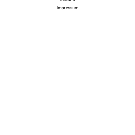
Impressum
Datenschutz
AGB & Teilnahme
FAQ
Login für Firmen
Facebook
Instagram
Jetzt Newsletter abonnieren