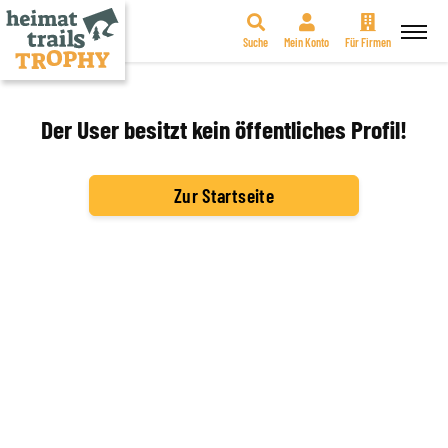
Suche
Mein Konto
Für Firmen
Zum
Inhalt
springen
Der User besitzt kein öffentliches Profil!
Zur Startseite