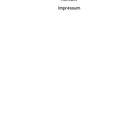
Impressum
Datenschutz
AGB & Teilnahme
FAQ
Login für Firmen
Facebook
Instagram
Jetzt Newsletter abonnieren