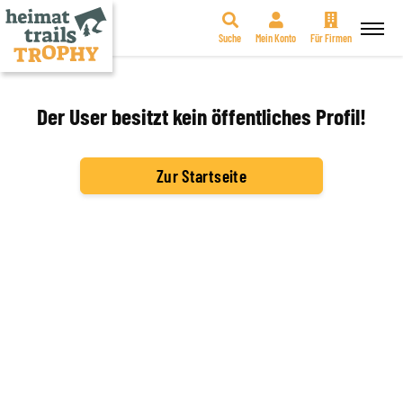
Suche
Mein Konto
Für Firmen
Zum
Inhalt
springen
Der User besitzt kein öffentliches Profil!
Zur Startseite