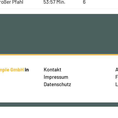
roßer Pfahl
53:57 Min.
6
imple GmbH
in
Kontakt
A
Impressum
Datenschutz
L