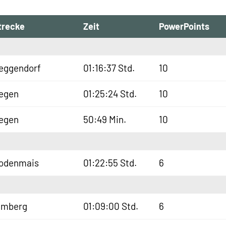
trecke
Zeit
PowerPoints
eggendorf
01:16:37 Std.
10
egen
01:25:24 Std.
10
egen
50:49 Min.
10
odenmais
01:22:55 Std.
6
lmberg
01:09:00 Std.
6