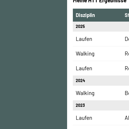
Meine HTT Ergebnisse
Disziplin
S
2025
Laufen
D
Walking
R
Laufen
R
2024
Walking
B
2023
Laufen
A