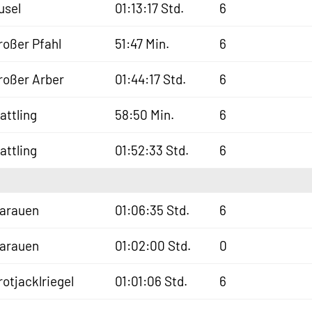
usel
01:13:17 Std.
6
roßer Pfahl
51:47 Min.
6
roßer Arber
01:44:17 Std.
6
lattling
58:50 Min.
6
lattling
01:52:33 Std.
6
sarauen
01:06:35 Std.
6
sarauen
01:02:00 Std.
0
rotjacklriegel
01:01:06 Std.
6