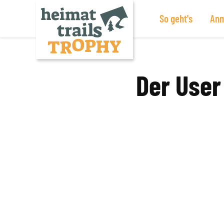
So geht's
Anm
Zum
Inhalt
springen
Der User 