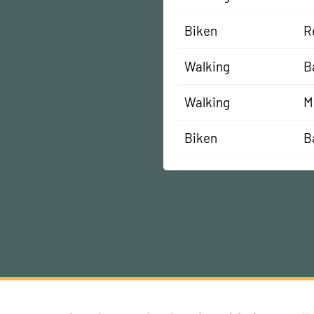
Biken
R
Walking
B
Walking
M
Biken
B