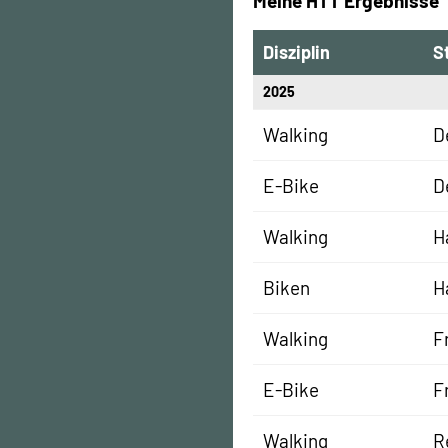
Meine HTT Ergebnisse
Disziplin
S
2025
Walking
D
E-Bike
D
Walking
H
Biken
H
Walking
F
E-Bike
F
Walking
R