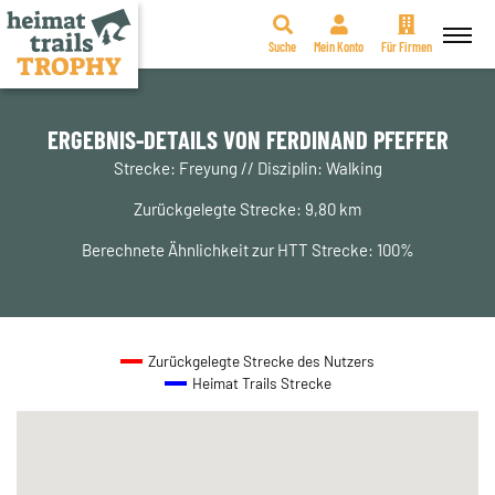
Suche
Mein Konto
Für Firmen
Zum
Inhalt
springen
ERGEBNIS-DETAILS VON FERDINAND PFEFFER
Strecke: Freyung // Disziplin: Walking
Zurückgelegte Strecke: 9,80 km
Berechnete Ähnlichkeit zur HTT Strecke: 100%
Zurückgelegte Strecke des Nutzers
Heimat Trails Strecke