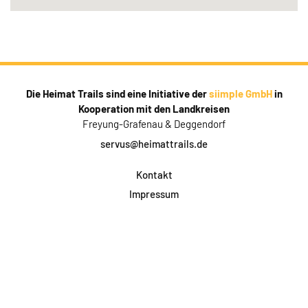
Die Heimat Trails sind eine Initiative der
siimple GmbH
in
Kooperation mit den Landkreisen
Freyung-Grafenau & Deggendorf
servus@heimattrails.de
Kontakt
Impressum
Datenschutz
AGB & Teilnahme
FAQ
Login für Firmen