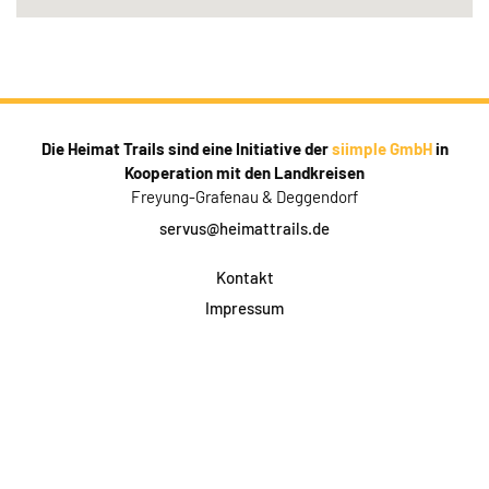
Die Heimat Trails sind eine Initiative der
siimple GmbH
in
Kooperation mit den Landkreisen
Freyung-Grafenau & Deggendorf
servus@heimattrails.de
Kontakt
Impressum
Datenschutz
AGB & Teilnahme
FAQ
Login für Firmen