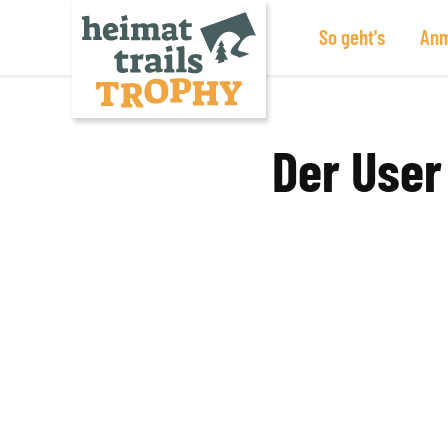
So geht's
Anm
Zum
Inhalt
springen
Der User 