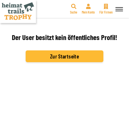
Suche
Mein Konto
Für Firmen
Zum
Inhalt
springen
Der User besitzt kein öffentliches Profil!
Zur Startseite