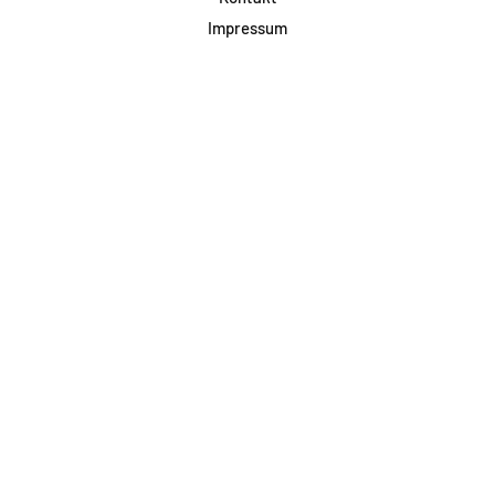
Impressum
Datenschutz
AGB & Teilnahme
FAQ
Login für Firmen
Facebook
Instagram
Jetzt Newsletter abonnieren