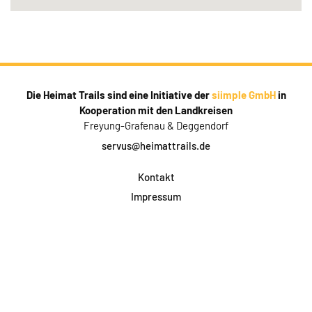
Die Heimat Trails sind eine Initiative der
siimple GmbH
in
Kooperation mit den Landkreisen
Freyung-Grafenau & Deggendorf
servus@heimattrails.de
Kontakt
Impressum
Datenschutz
AGB & Teilnahme
FAQ
Login für Firmen