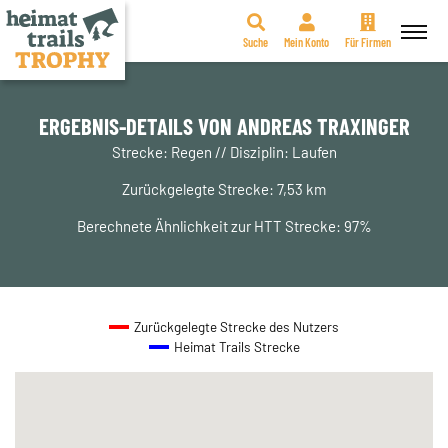
Suche
Mein Konto
Für Firmen
Zum
Inhalt
springen
ERGEBNIS-DETAILS VON ANDREAS TRAXINGER
Strecke: Regen // Disziplin: Laufen
Zurückgelegte Strecke: 7,53 km
Berechnete Ähnlichkeit zur HTT Strecke: 97%
Zurückgelegte Strecke des Nutzers
Heimat Trails Strecke