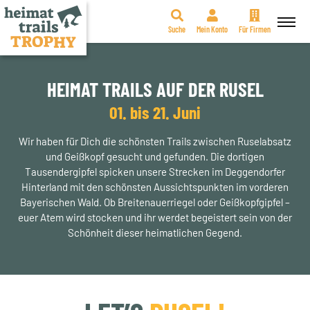
Suche
Mein Konto
Für Firmen
Zum
Inhalt
springen
HEIMAT TRAILS AUF DER RUSEL
01. bis 21. Juni
Wir haben für Dich die schönsten Trails zwischen Ruselabsatz
und Geißkopf gesucht und gefunden. Die dortigen
Tausendergipfel spicken unsere Strecken im Deggendorfer
Hinterland mit den schönsten Aussichtspunkten im vorderen
Bayerischen Wald. Ob Breitenauerriegel oder Geißkopfgipfel –
euer Atem wird stocken und ihr werdet begeistert sein von der
Schönheit dieser heimatlichen Gegend.