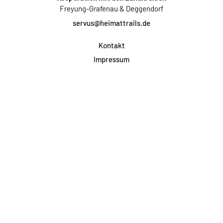
Freyung-Grafenau & Deggendorf
servus@heimattrails.de
Kontakt
Impressum
Datenschutz
AGB & Teilnahme
FAQ
Login für Firmen
Facebook
Instagram