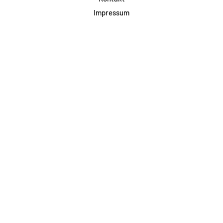
Impressum
Datenschutz
AGB & Teilnahme
FAQ
Login für Firmen
Facebook
Instagram
Jetzt Newsletter abonnieren