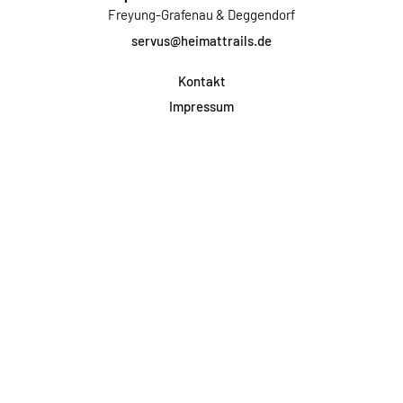
Freyung-Grafenau & Deggendorf
servus@heimattrails.de
Kontakt
Impressum
Datenschutz
AGB & Teilnahme
FAQ
Login für Firmen
Facebook
Instagram