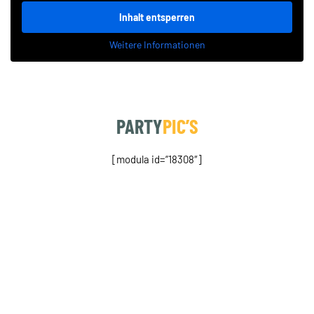
Inhalt entsperren
Weitere Informationen
PARTY
PIC’S
[modula id=“18308″]