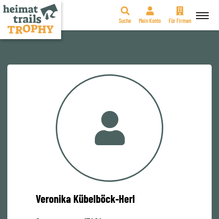
Suche
Mein Konto
Für Firmen
Zum
Inhalt
springen
Veronika Kübelböck-Herl