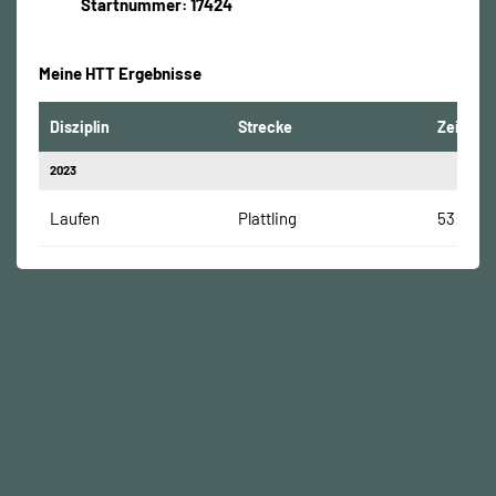
Startnummer: 17424
Meine HTT Ergebnisse
Disziplin
Strecke
Zeit
2023
Laufen
Plattling
53:29 M