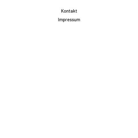
Kontakt
Impressum
Datenschutz
AGB & Teilnahme
FAQ
Login für Firmen
Facebook
Instagram
Jetzt Newsletter abonnieren