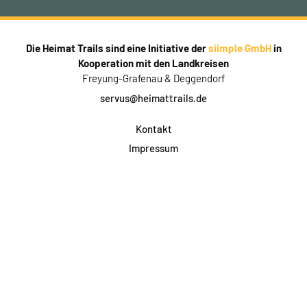
Die Heimat Trails sind eine Initiative der
siimple GmbH
in
Kooperation mit den Landkreisen
Freyung-Grafenau & Deggendorf
servus@heimattrails.de
Kontakt
Impressum
Datenschutz
AGB & Teilnahme
FAQ
Login für Firmen
Facebook
Instagram