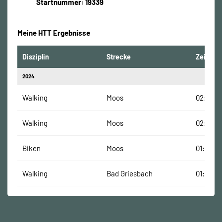
Startnummer: 19339
Meine HTT Ergebnisse
Disziplin
Strecke
Zeit
2024
Walking
Moos
02:08:21
Walking
Moos
02:08:21
Biken
Moos
01:31:47
Walking
Bad Griesbach
01:49:41