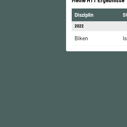
Meine HTT Ergebnisse
Disziplin
S
2022
Biken
I