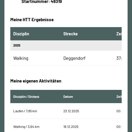
Startnummer: 48319
Meine HTT Ergebnisse
Disziplin
Strecke
Zeit
2025
Walking
Deggendorf
37:10 Mi
Meine eigenen Aktivitäten
Disziplin / Distanz
Datum
Zeit
Laufen / 7,85 km
23.12.2025
00:57:35
Walking / 3,64 km
18.12.2025
00:46:34