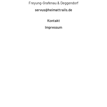
Freyung-Grafenau & Deggendorf
servus@heimattrails.de
Kontakt
Impressum
Datenschutz
AGB & Teilnahme
FAQ
Login für Firmen
Facebook
Instagram