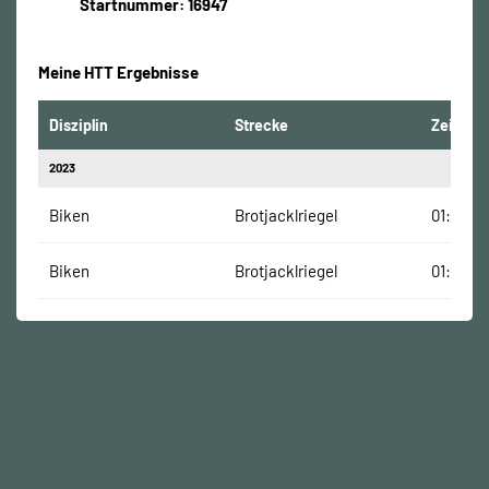
Startnummer: 16947
Meine HTT Ergebnisse
Disziplin
Strecke
Zeit
2023
Biken
Brotjacklriegel
01:08:00
Biken
Brotjacklriegel
01:08:00