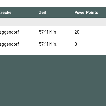
trecke
Zeit
PowerPoints
eggendorf
57:11 Min.
20
eggendorf
57:11 Min.
0