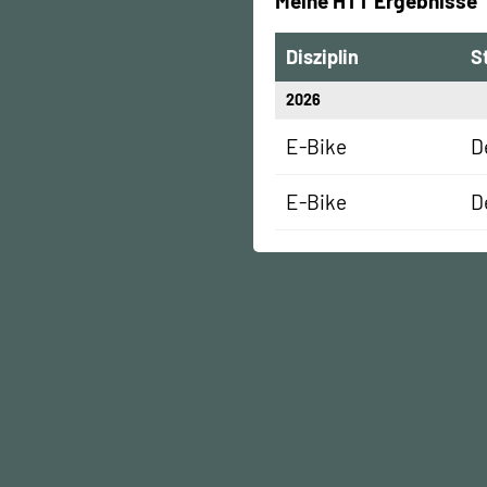
Meine HTT Ergebnisse
Disziplin
S
2026
E-Bike
D
E-Bike
D