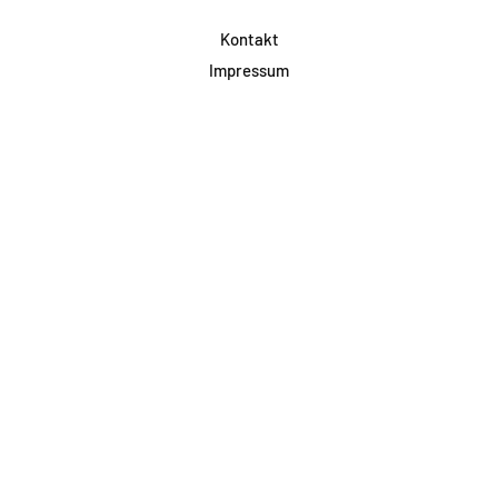
Kontakt
Impressum
Datenschutz
AGB & Teilnahme
FAQ
Login für Firmen
Facebook
Instagram
Jetzt Newsletter abonnieren