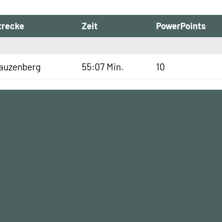
trecke
Zeit
PowerPoints
auzenberg
55:07 Min.
10