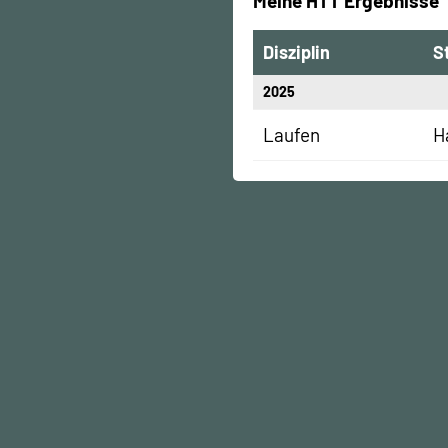
Meine HTT Ergebnisse
Disziplin
S
2025
Laufen
H