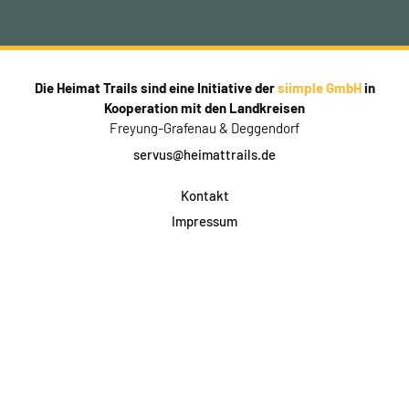
Die Heimat Trails sind eine Initiative der
siimple GmbH
in
Kooperation mit den Landkreisen
Freyung-Grafenau & Deggendorf
servus@heimattrails.de
Kontakt
Impressum
Datenschutz
AGB & Teilnahme
FAQ
Login für Firmen