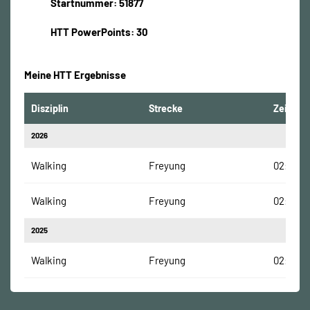
Startnummer: 51877
HTT PowerPoints: 30
Meine HTT Ergebnisse
Disziplin
Strecke
Zeit
2026
Walking
Freyung
02:12:37
Walking
Freyung
02:12:37
2025
Walking
Freyung
02:01:49