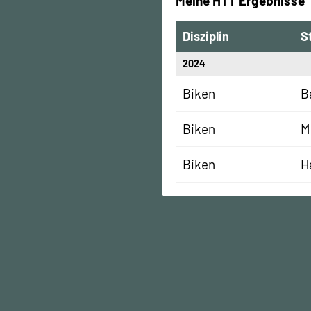
Meine HTT Ergebnisse
Disziplin
S
2024
Biken
B
Biken
M
Biken
H