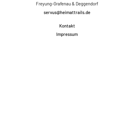
Freyung-Grafenau & Deggendorf
servus@heimattrails.de
Kontakt
Impressum
Datenschutz
AGB & Teilnahme
FAQ
Login für Firmen
Facebook
Instagram