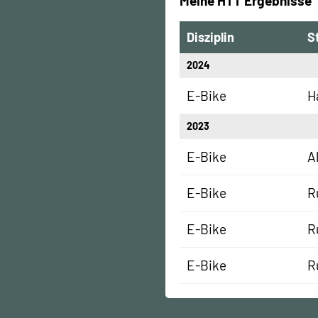
Meine HTT Ergebnisse
Disziplin
S
2024
E-Bike
H
2023
E-Bike
A
E-Bike
R
E-Bike
R
E-Bike
R