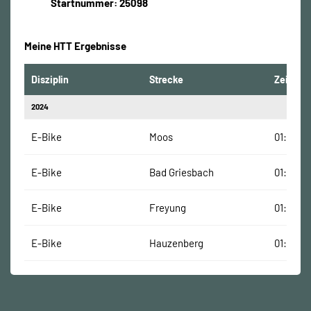
Startnummer: 25098
Meine HTT Ergebnisse
Disziplin
Strecke
Zeit
2024
E-Bike
Moos
01:15:41
E-Bike
Bad Griesbach
01:21:53
E-Bike
Freyung
01:43:34
E-Bike
Hauzenberg
01:19:47