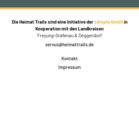
Die Heimat Trails sind eine Initiative der
siimple GmbH
in
Kooperation mit den Landkreisen
Freyung-Grafenau & Deggendorf
servus@heimattrails.de
Kontakt
Impressum
Datenschutz
AGB & Teilnahme
FAQ
Login für Firmen
Facebook
Instagram