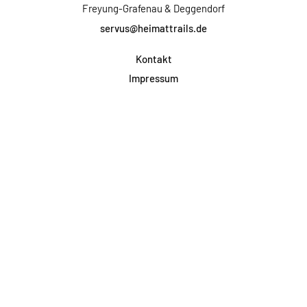
Freyung-Grafenau & Deggendorf
servus@heimattrails.de
Kontakt
Impressum
Datenschutz
AGB & Teilnahme
FAQ
Login für Firmen
Facebook
Instagram