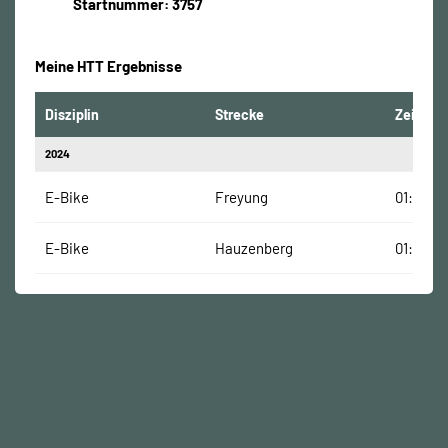
Startnummer: 3757
Meine HTT Ergebnisse
Disziplin
Strecke
Zeit
2024
E-Bike
Freyung
01:15:00
E-Bike
Hauzenberg
01:00:00