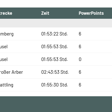
trecke
Zeit
PowerPoints
lmberg
01:53:22 Std.
6
usel
01:55:53 Std.
6
usel
01:55:53 Std.
0
roßer Arber
02:43:53 Std.
6
lattling
01:55:30 Std.
6