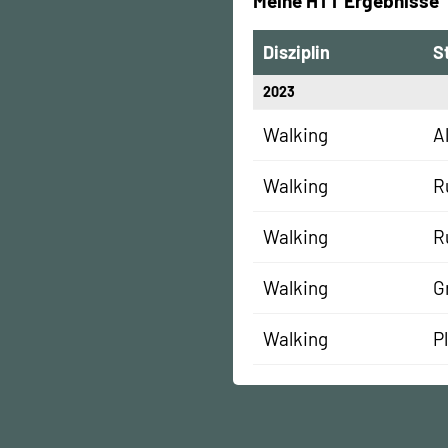
Meine HTT Ergebnisse
Disziplin
S
2023
Walking
A
Walking
R
Walking
R
Walking
G
Walking
P