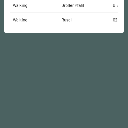
Walking
Großer Pfahl
01:36:37
Walking
Rusel
02:52:4