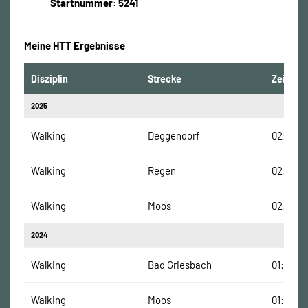
Startnummer: 5241
Meine HTT Ergebnisse
Disziplin
Strecke
Zeit
2025
Walking
Deggendorf
02:39:4
Walking
Regen
02:15:58
Walking
Moos
02:10:28
2024
Walking
Bad Griesbach
01:35:15
Walking
Moos
01:34:31