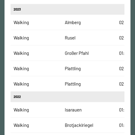
2023
Walking
Almberg
02:00:0
Walking
Rusel
02:18:10
Walking
Großer Pfahl
01:42:24
Walking
Plattling
02:09:01
Walking
Plattling
02:09:01
2022
Walking
Isarauen
01:58:50
Walking
Brotjacklriegel
01:46:34