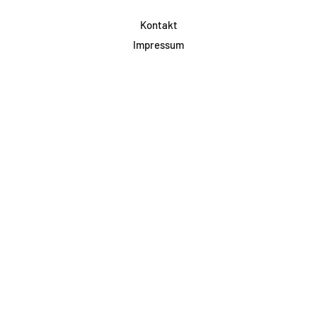
Kontakt
Impressum
Datenschutz
AGB & Teilnahme
FAQ
Login für Firmen
Facebook
Instagram
Jetzt Newsletter abonnieren