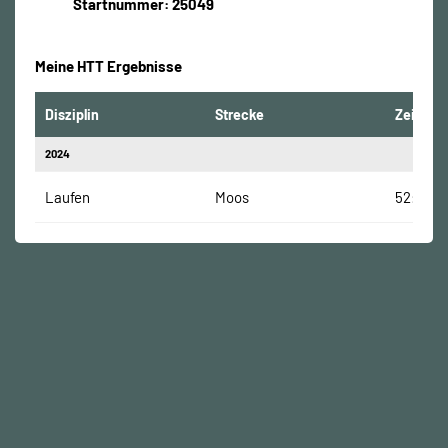
Startnummer: 25049
Meine HTT Ergebnisse
Disziplin
Strecke
Zeit
2024
Laufen
Moos
52:07 Mi