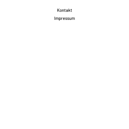
Kontakt
Impressum
Datenschutz
AGB & Teilnahme
FAQ
Login für Firmen
Facebook
Instagram
Jetzt Newsletter abonnieren