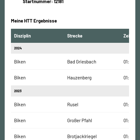
Startnummer: 12181
Meine HTT Ergebnisse
Disziplin
Strecke
Zeit
2024
Biken
Bad Griesbach
01:21:47
Biken
Hauzenberg
01:23:18
2023
Biken
Rusel
01:21:00
Biken
Großer Pfahl
01:10:10
Biken
Brotjacklriegel
01:19:14