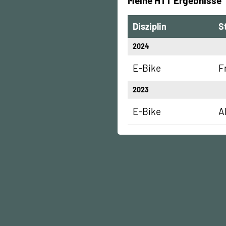
Meine HTT Ergebnisse
Disziplin
S
2024
E-Bike
F
2023
E-Bike
A