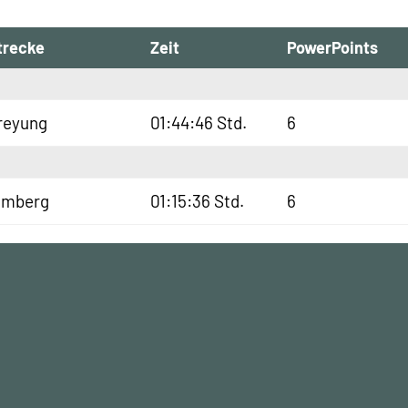
trecke
Zeit
PowerPoints
reyung
01:44:46 Std.
6
lmberg
01:15:36 Std.
6