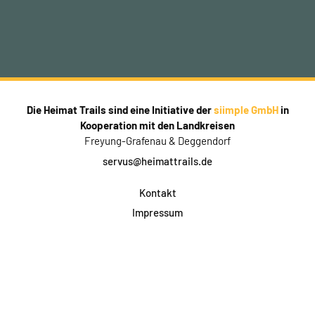
Die Heimat Trails sind eine Initiative der
siimple GmbH
in
Kooperation mit den Landkreisen
Freyung-Grafenau & Deggendorf
servus@heimattrails.de
Kontakt
Impressum
Datenschutz
AGB & Teilnahme
FAQ
Login für Firmen