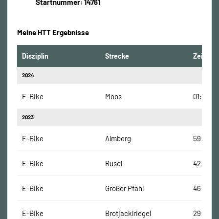
Startnummer: 14761
Meine HTT Ergebnisse
Disziplin
Strecke
Zeit
2024
E-Bike
Moos
01:00:13
2023
E-Bike
Almberg
59:00 M
E-Bike
Rusel
42:01 Mi
E-Bike
Großer Pfahl
46:56 M
E-Bike
Brotjacklriegel
29:02 M