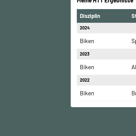
Meine HTT Ergebnisse
Disziplin
S
2024
Biken
S
2023
Biken
A
2022
Biken
B