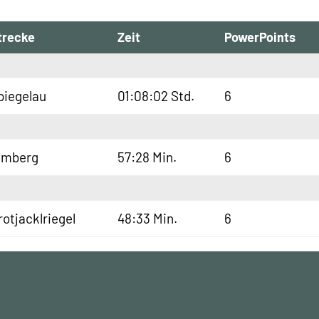
trecke
Zeit
PowerPoints
piegelau
01:08:02 Std.
6
lmberg
57:28 Min.
6
rotjacklriegel
48:33 Min.
6