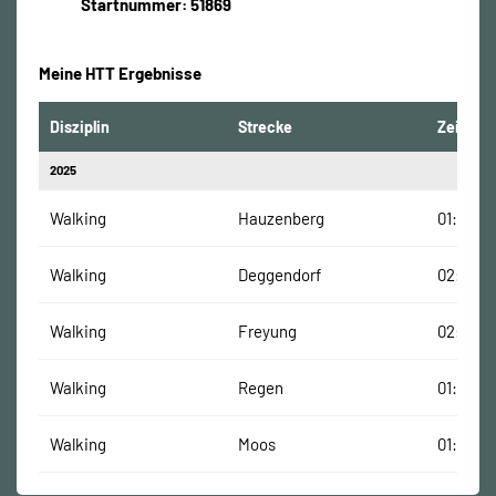
Startnummer: 51869
Meine HTT Ergebnisse
Disziplin
Strecke
Zeit
2025
Walking
Hauzenberg
01:42:50
Walking
Deggendorf
02:03:3
Walking
Freyung
02:03:3
Walking
Regen
01:37:58
Walking
Moos
01:49:37