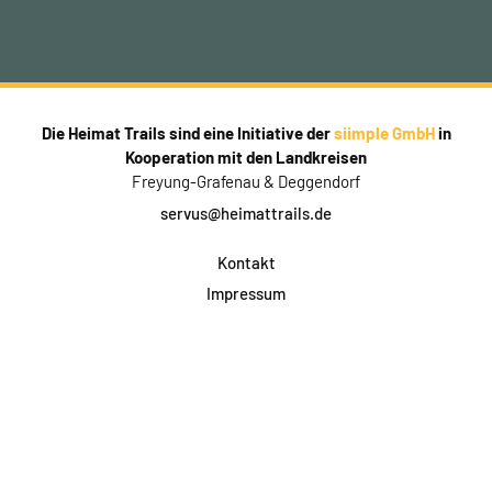
Die Heimat Trails sind eine Initiative der
siimple GmbH
in
Kooperation mit den Landkreisen
Freyung-Grafenau & Deggendorf
servus@heimattrails.de
Kontakt
Impressum
Datenschutz
AGB & Teilnahme
FAQ
Login für Firmen