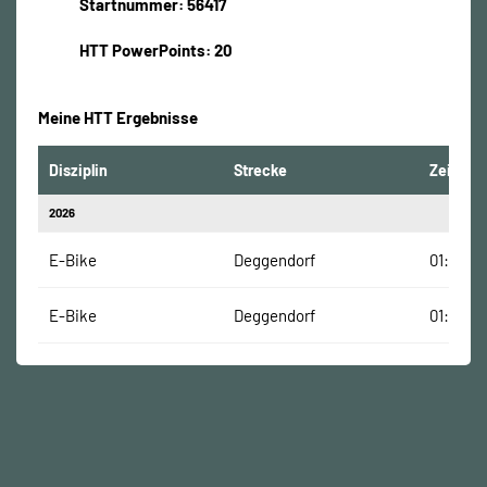
Startnummer: 56417
HTT PowerPoints: 20
Meine HTT Ergebnisse
Disziplin
Strecke
Zeit
2026
E-Bike
Deggendorf
01:06:54
E-Bike
Deggendorf
01:06:54