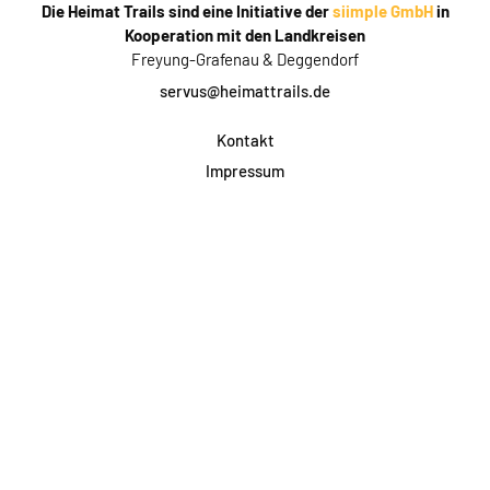
Die Heimat Trails sind eine Initiative der
siimple GmbH
in
Kooperation mit den Landkreisen
Freyung-Grafenau & Deggendorf
servus@heimattrails.de
Kontakt
Impressum
Datenschutz
AGB & Teilnahme
FAQ
Login für Firmen
Facebook
Instagram