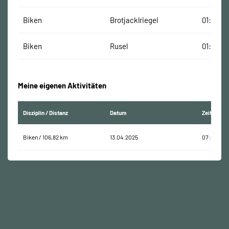
Biken
Brotjacklriegel
01:40:17
Biken
Rusel
01:45:49
Meine eigenen Aktivitäten
Disziplin / Distanz
Datum
Zeit
Biken / 106,82 km
13.04.2025
07:02:56