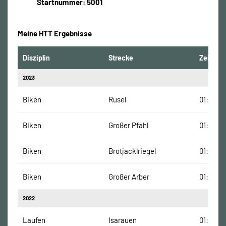
Startnummer: 5001
Meine HTT Ergebnisse
Disziplin
Strecke
Zeit
2023
Biken
Rusel
01:35:01
Biken
Großer Pfahl
01:29:30
Biken
Brotjacklriegel
01:20:33
Biken
Großer Arber
01:47:00
2022
Laufen
Isarauen
01:13:09