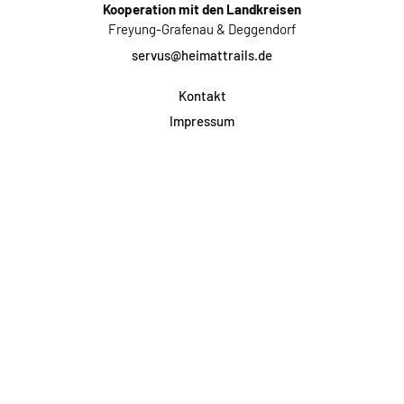
Kooperation mit den Landkreisen
Freyung-Grafenau & Deggendorf
servus@heimattrails.de
Kontakt
Impressum
Datenschutz
AGB & Teilnahme
FAQ
Login für Firmen
Facebook
Instagram