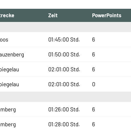
trecke
Zeit
PowerPoints
oos
01:45:00 Std.
6
auzenberg
01:50:00 Std.
6
piegelau
02:01:00 Std.
6
piegelau
02:01:00 Std.
0
lmberg
01:26:00 Std.
6
lmberg
01:28:00 Std.
6