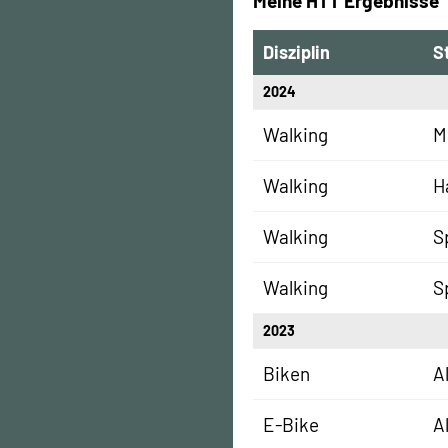
Meine HTT Ergebnisse
Disziplin
S
2024
Walking
M
Walking
H
Walking
S
Walking
S
2023
Biken
A
E-Bike
A