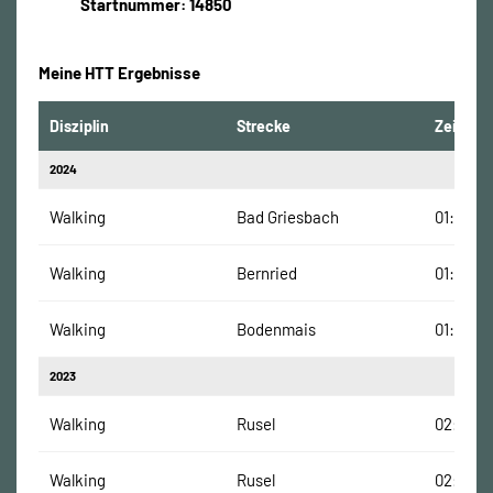
Startnummer: 14850
Meine HTT Ergebnisse
Disziplin
Strecke
Zeit
2024
Walking
Bad Griesbach
01:25:35
Walking
Bernried
01:47:13
Walking
Bodenmais
01:28:04
2023
Walking
Rusel
02:09:21
Walking
Rusel
02:09:21