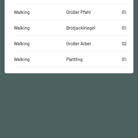
Walking
Großer Pfahl
01:28:29
Walking
Brotjacklriegel
01:29:34
Walking
Großer Arber
02:36:5
Walking
Plattling
01:41:43