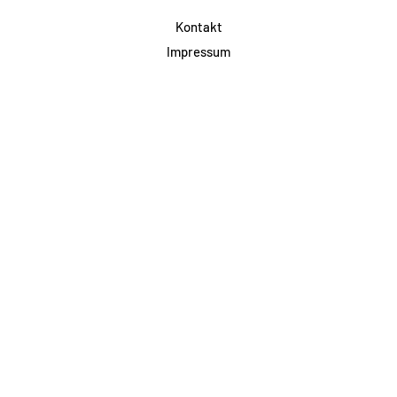
Kontakt
Impressum
Datenschutz
AGB & Teilnahme
FAQ
Login für Firmen
Facebook
Instagram
Jetzt Newsletter abonnieren