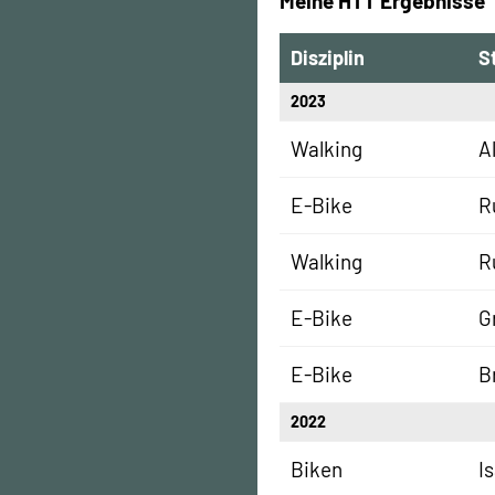
Meine HTT Ergebnisse
Disziplin
S
2023
Walking
A
E-Bike
R
Walking
R
E-Bike
G
E-Bike
B
2022
Biken
I