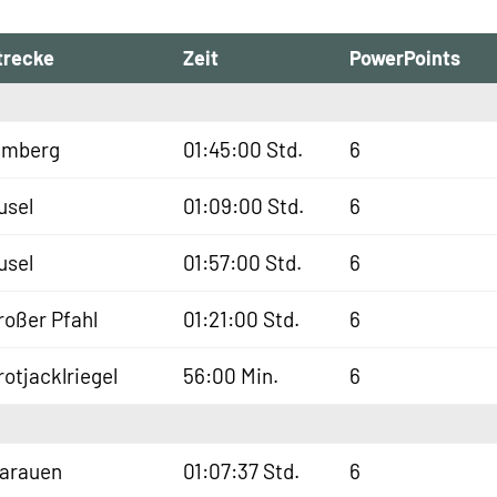
trecke
Zeit
PowerPoints
lmberg
01:45:00 Std.
6
usel
01:09:00 Std.
6
usel
01:57:00 Std.
6
roßer Pfahl
01:21:00 Std.
6
rotjacklriegel
56:00 Min.
6
sarauen
01:07:37 Std.
6