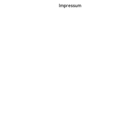
Impressum
Datenschutz
AGB & Teilnahme
FAQ
Login für Firmen
Facebook
Instagram
Jetzt Newsletter abonnieren