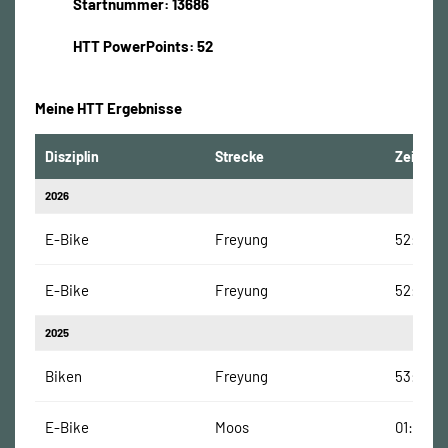
Startnummer: 13686
HTT PowerPoints: 52
Meine HTT Ergebnisse
Disziplin
Strecke
Zeit
2026
E-Bike
Freyung
52:28 M
E-Bike
Freyung
52:28 M
2025
Biken
Freyung
53:28 M
E-Bike
Moos
01:00:01