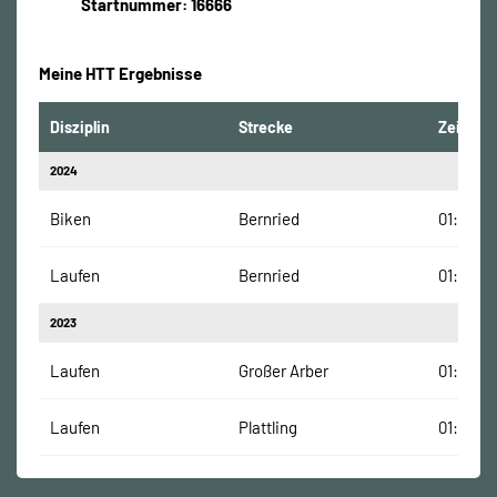
Startnummer: 16666
Meine HTT Ergebnisse
Disziplin
Strecke
Zeit
2024
Biken
Bernried
01:16:03
Laufen
Bernried
01:14:52
2023
Laufen
Großer Arber
01:49:38
Laufen
Plattling
01:09:48