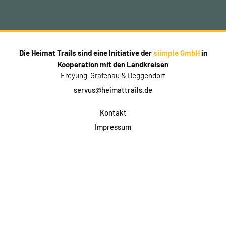
Die Heimat Trails sind eine Initiative der
siimple GmbH
in
Kooperation mit den Landkreisen
Freyung-Grafenau & Deggendorf
servus@heimattrails.de
Kontakt
Impressum
Datenschutz
AGB & Teilnahme
FAQ
Login für Firmen