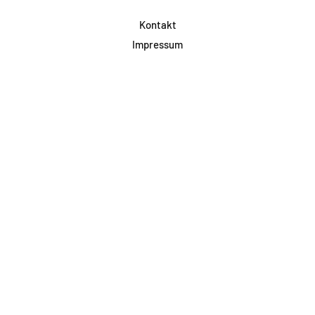
Kontakt
Impressum
Datenschutz
AGB & Teilnahme
FAQ
Login für Firmen
Facebook
Instagram
Jetzt Newsletter abonnieren