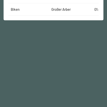
Biken
Großer Arber
01:30:00