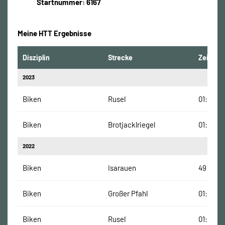
Startnummer: 6167
Meine HTT Ergebnisse
Disziplin
Strecke
Zeit
2023
Biken
Rusel
01:12:00
Biken
Brotjacklriegel
01:07:00
2022
Biken
Isarauen
49:35 M
Biken
Großer Pfahl
01:06:00
Biken
Rusel
01:13:00