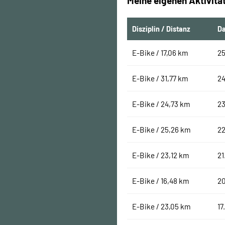
Meine eigenen Aktivitä
Disziplin / Distanz
D
E-Bike / 17,06 km
25
E-Bike / 31,77 km
24
E-Bike / 24,73 km
23
E-Bike / 25,26 km
22
E-Bike / 23,12 km
21
E-Bike / 16,48 km
2
E-Bike / 23,05 km
17